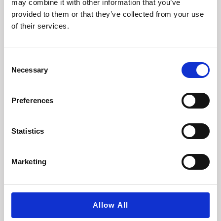
may combine it with other information that you’ve
provided to them or that they’ve collected from your use
of their services.
Consent
ASIAKASTARINA
Necessary
Selection
Miten luodaan
Preferences
uramuutostilanteessa uuden
palvelun löydettävyys
Statistics
nollasta?
Marketing
Tekijä
Elisa Kauria
1 heinäkuun, 2026
Kun liiketoiminta muuttuu, myös
Googlen ja tekoälytyökalujen pitää
Allow All
ymmärtää muutos. Maria Kärki on