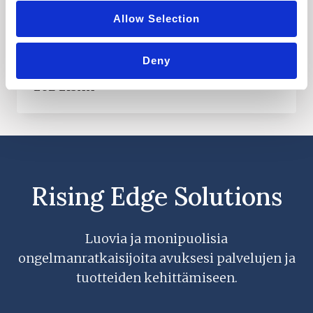
kuopiolainen lyhytterapeutti, artisti ja
Allow Selection
musiikkipedagogi. Marian
liiketoiminnan painopiste oli…
Deny
MITEN
LUE LISÄÄ
LUODAAN
URAMUUTOSTILANTEESSA
UUDEN
PALVELUN
LÖYDETTÄVYYS
NOLLASTA?
Rising Edge Solutions
Luovia ja monipuolisia
ongelmanratkaisijoita avuksesi palvelujen ja
tuotteiden kehittämiseen.