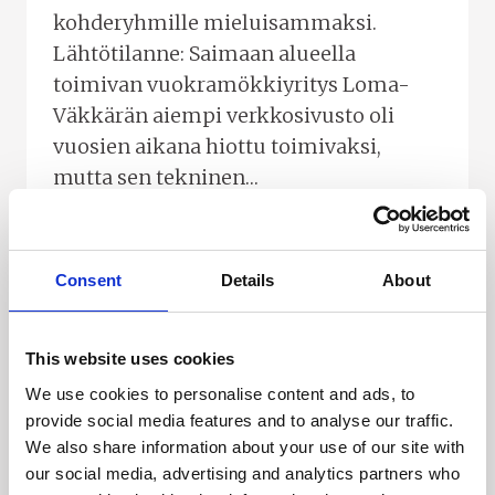
kohderyhmille mieluisammaksi.
Lähtötilanne: Saimaan alueella
toimivan vuokramökkiyritys Loma-
Väkkärän aiempi verkkosivusto oli
vuosien aikana hiottu toimivaksi,
mutta sen tekninen…
MÖKKIYRITYKSEN
LUE LISÄÄ
SIVUSTOA
TESTATTIIN
Consent
Details
About
ASIAKKAILLA
–
MARKKINOINTI
This website uses cookies
UUDELLE
We use cookies to personalise content and ads, to
TASOLLE
provide social media features and to analyse our traffic.
JA
We also share information about your use of our site with
VARAUSKIRJAT
our social media, advertising and analytics partners who
TÄYTEEN